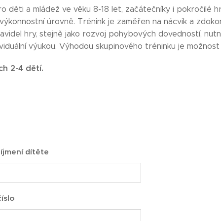
o děti a mládež ve věku 8-18 let, začátečníky i pokročilé h
výkonnostní úrovně. Trénink je zaměřen na nácvik a zdokon
ravidel hry, stejně jako rozvoj pohybových dovedností, nutn
ividuální výukou. Výhodou skupinového tréninku je možnost
h 2-4 dětí.
íjmení dítěte
íslo