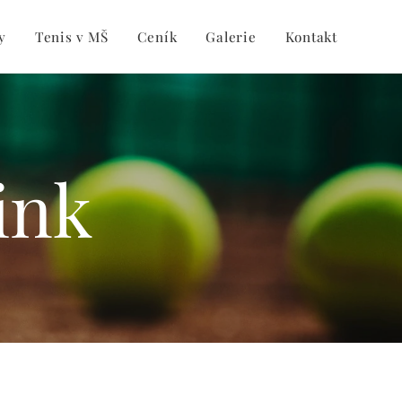
y
Tenis v MŠ
Ceník
Galerie
Kontakt
ink