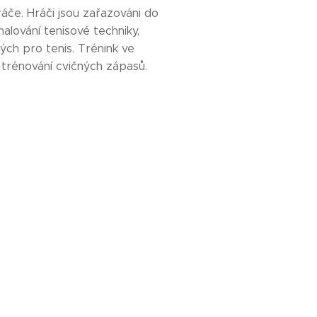
ráče. Hráči jsou zařazováni do
alování tenisové techniky,
ých pro tenis. Trénink ve
 trénování cvičných zápasů.