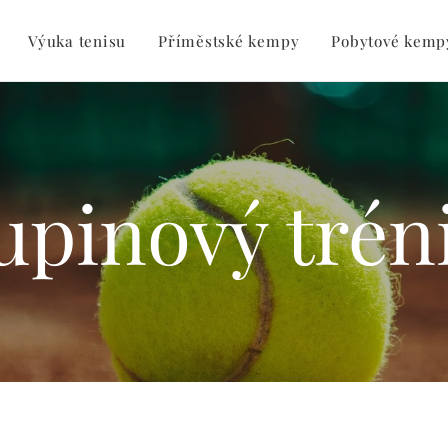
Výuka tenisu
Příměstské kempy
Pobytové kemp
upinový trén