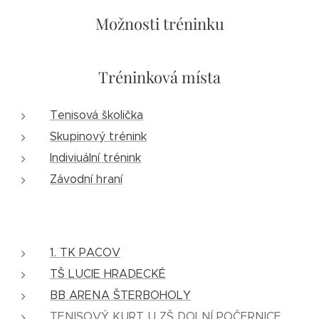
Možnosti tréninku
Tréninková místa
Tenisová školička
Skupinový trénink
Indiviuální trénink
Závodní hraní
1. TK PACOV
TŠ LUCIE HRADECKÉ
BB ARENA ŠTERBOHOLY
TENISOVÝ KURT U ZŠ DOLNÍ POČERNICE